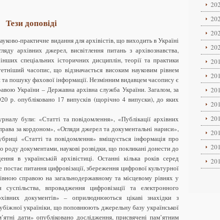
202
202
Тези доповіді
202
ауково-практичне видання для архівістів, що виходить в Україні
202
ляду архівних джерел, висвітлення питань з архівознавства,
 інших спеціальних історичних дисциплін, теорії та практики
201
тетніший часопис, що відзначається високим науковим рівнем
201
 та пошуку фахової інформації. Незмінним видавцем часопису є
авою України – Державна архівна служба України. Загалом, за
201
020 р. опубліковано 17 випусків (щорічно 4 випуски), до яких
201
201
рналу були: «Статті та повідомлення», «Публікації архівних
права за кордоном», «Огляди джерел та документальні нариси»,
201
рубриці «Статті та повідомлення» вміщується інформація про
201
о роду документами, наукові розвідки, що покликані донести до
ення в українській архівістиці. Останні кілька років серед
201
е постає питання цифровізації, збереження цифрової культурної
хівною справою на загальнодержавному та місцевому рівнях у
я суспільства, впровадження цифровізації та електронного
рхівних документів» – оприлюднюються цікаві знахідки з
зарубіжної україніки, що поповнюють джерельну базу української
м’ятні дати» опубліковано дослідження, присвячені пам’ятним