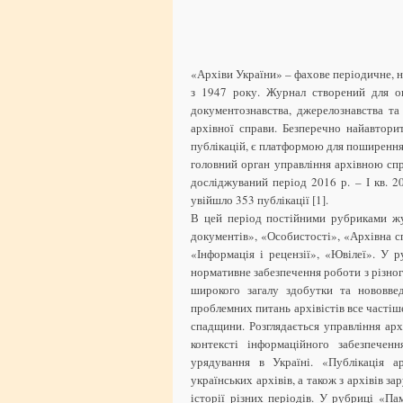
«Архіви України» – фахове періодичне, н
з 1947 року. Журнал створений для ог
документознавства, джерелознавства та
архівної справи. Безперечно найавтори
публікацій, є платформою для поширення
головний орган управління архівною спр
досліджуваний період 2016 р. – І кв. 2
увійшло 353 публікації [1].
В цей період постійними рубриками жу
документів», «Особистості», «Архівна с
«Інформація і рецензії», «Ювілеї». У 
нормативне забезпечення роботи з різног
широкого загалу здобутки та нововвед
проблемних питань архівістів все частіш
спадщини. Розглядається управління ар
контексті інформаційного забезпеченн
урядування в Україні. «Публікація а
українських архівів, а також з архівів 
історії різних періодів. У рубриці «Па