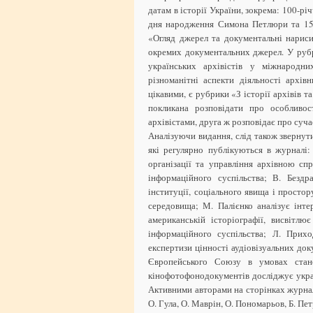
датам в історії України, зокрема: 100-рі
дня народження Симона Петлюри та 15
«Огляд джерел та документальні нарис
окремих документальних джерел. У рубр
українських архівістів у міжнародни
різноманітні аспекти діяльності архів
цікавими, є рубрики «З історії архівів т
покликана розповідати про особливос
архівістами, друга ж розповідає про суча
Аналізуючи видання, слід також звернут
які регулярно публікуються в журналі
організації та управління архівною сп
інформаційного суспільства; В. Бездр
інституції, соціального явища і простор
середовища; М. Палієнко аналізує інте
американській історіографії, висвітл
інформаційного суспільства; Л. Прих
експертизи цінності аудіовізуальних док
Європейського Союзу в умовах стано
кінофотофонодокументів досліджує украї
Активними авторами на сторінках журнал
О. Гула, О. Маврін, О. Пономарьов, Б. Пе