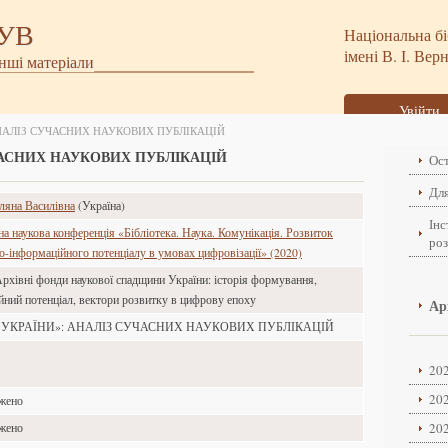
БУВ
Національна бі
імені В. І. Вер
інші матеріали
Увійти
АНАЛІЗ СУЧАСНИХ НАУКОВИХ ПУБЛІКАЦІЙ
ЧАСНИХ НАУКОВИХ ПУБЛІКАЦІЙ
Ост
Для
ляна Василівна
(Україна)
Інс
а наукова конференція «Бібліотека. Наука. Комунікація. Розвиток
ро
но-інформаційного потенціалу в умовах цифровізації» (2020)
Архівні фонди наукової спадщини України: історія формування,
йний потенціал, вектори розвитку в цифрову епоху
Ар
 УКРАЇНИ»: АНАЛІЗ СУЧАСНИХ НАУКОВИХ ПУБЛІКАЦІЙ
202
202
ажено
202
ажено