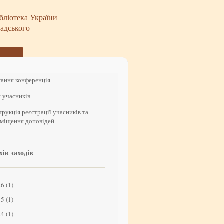
бліотека України
надського
ання конференція
 учасників
трукція реєстрації учасників та
зміщення доповідей
хів заходів
6 (1)
5 (1)
4 (1)