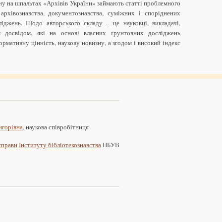
ну на шпальтах «Архівів України» займають статті проблемного
 архівознавства, документознавства, суміжних і споріднених
ліджень. Щодо авторського складу – це науковці, викладачі,
м досвідом, які на основі власних ґрунтовних досліджень
рмативну цінність, наукову новизну, а згодом і високий індекс
игорівна
, наукова співробітниця
 справи
Інституту бібліотекознавства
НБУВ