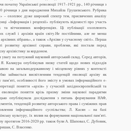
ччя початку Української революції 1917–1921 рр., 140 річниця з
0 річниця з дня народження Михайла Грушевського. Рубрика
и» – охоплює дуже широкий спектр тем, присвячених аналізу
иці «Інформація і рецензії» публікують відомості про участь
х та вітчизняних конференціях. Ці публікації охоплюють
них служб і архівів країн світу.Не постійними, але не менш
а архівних зібрань», а також «Архіви у сучасному світі». Перша
ті розвитку архівної справи, проблеми, які постали перед
сну архівістику за кордоном.
и увагу на потужний науковий авторський склад. Серед авторів,
: Я. Калакура опублікував низку статей щодо нових підходів
равою на загальнодержавному і місцевому рівнях у контексті
абко займається висвітленням тенденцій еволюції архіву як
у пам’яті, особливості його змісту в умовах інформаційного е-
рпретації поняття «архів» у сучасній західноєвропейській та
ює еволюцію поняття крізь призму зміни наукової парадигми
одько опублікувала дослідження з питань формування НАФ,
ументів, тенденцій розвитку авторського права і суміжних прав
влення інформаційного суспільства; Л. Касян – на базі
нську культуру, їх вплив на формування національної пам’яті.
у протягом 2016-2020 рр. також були А. Шаповал, С. Дубовик,
тришак, С. Власенко.