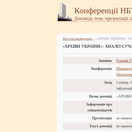
Конференції Н
Доповіді, тези, презентації, 
Поточні конференції
«АРХІВИ УКРАЇНИ»: 
»
«АРХІВИ УКРАЇНИ»: АНАЛІЗ СУ
Заявник
Романів У
Конференція
Міжнародн
бібліотеч
Захід
Семінар. 
інформаці
Назва доповіді
«АРХІВИ
Інформація про
співдоповідачів
Презентація
не завант
Текст доповіді
не завант