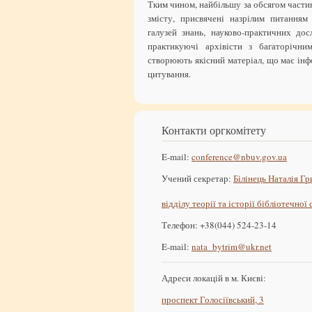
Тким чином, найбільшу за обсягом части
змісту, присвячені назрілим питанням
галузей знань, науково-практичних дос
практикуючі архівісти з багаторічни
створюють якісний матеріал, що має інфо
цитування.
Контакти оргкомітету
E-mail:
conference@nbuv.gov.ua
Учений секретар:
Білінець Наталія Гр
відділу теорії та історії бібліотечної
Телефон: +38(044) 524-23-14
E-mail:
nata_bytrim@ukr.net
Адреси локацій в м. Києві:
проспект Голосіївський, 3